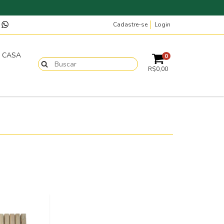
Cadastre-se
Login
p
T CASA
0
R$0,00