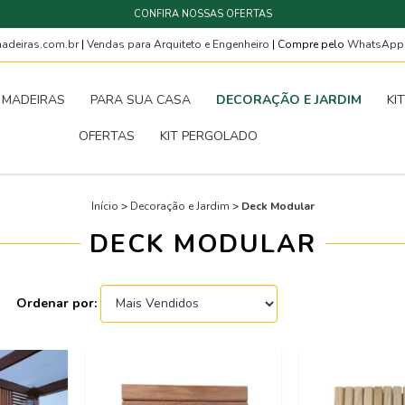
CONFIRA NOSSAS OFERTAS
deiras.com.br
|
Vendas para Arquiteto e Engenheiro
| Compre pelo
WhatsAp
MADEIRAS
PARA SUA CASA
DECORAÇÃO E JARDIM
KI
OFERTAS
KIT PERGOLADO
Início
>
Decoração e Jardim
>
Deck Modular
DECK MODULAR
Ordenar por: