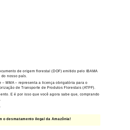
documento de origem florestal (DOF) emitido pelo IBAMA
s do nosso país.
 – MMA – representa a licença obrigatória para o
torização de Transporte de Produtos Florestais (ATPF).
mento. E é por isso que você agora sabe que, comprando
.
.
om o desmatamento ilegal da Amazônia!