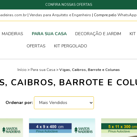
CONFIRA NOSSAS OFERTAS
deiras.com.br
|
Vendas para Arquiteto e Engenheiro
| Compre pelo
WhatsAp
MADEIRAS
PARA SUA CASA
DECORAÇÃO E JARDIM
KIT
OFERTAS
KIT PERGOLADO
Início
>
Para sua Casa
>
Vigas, Caibros, Barrote e Colunas
S, CAIBROS, BARROTE E CO
Ordenar por: