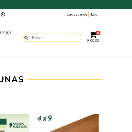
Cadastre-se
Login
p
 CASA
0
R$0,00
LUNAS