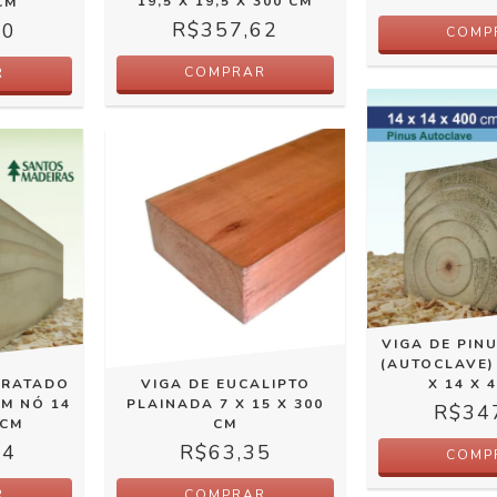
19,5 X 19,5 X 300 CM
CM
R$357,62
00
COMP
COMPRAR
R
VIGA DE PIN
(AUTOCLAVE)
TRATADO
X 14 X 
VIGA DE EUCALIPTO
M NÓ 14
PLAINADA 7 X 15 X 300
R$34
 CM
CM
54
R$63,35
COMP
R
COMPRAR