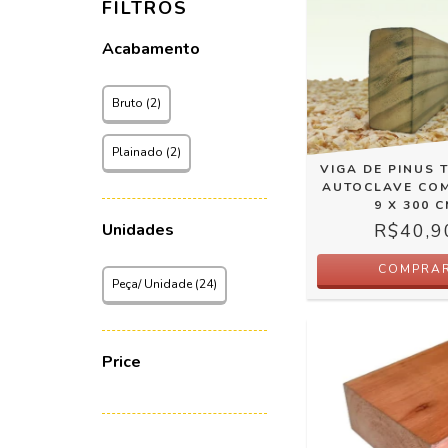
FILTROS
Acabamento
Bruto (2)
Plainado (2)
VIGA DE PINUS 
AUTOCLAVE COM
9 X 300 
Unidades
R$40,9
COMPRA
Peça/ Unidade (24)
Price