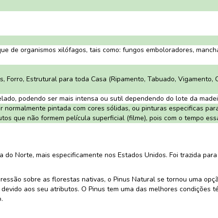
que de organismos xilófagos, tais como: fungos emboloradores, manch
es, Forro, Estrutural para toda Casa (Ripamento, Tabuado, Vigamento, 
ado, podendo ser mais intensa ou sutil dependendo do lote da madei
 normalmente pintada com cores sólidas, ou pinturas especificas para m
os que não formem película superficial (filme), pois com o tempo essa
 do Norte, mais especificamente nos Estados Unidos. Foi trazida para 
ressão sobre as florestas nativas, o Pinus Natural se tornou uma opç
 devido aos seu atributos. O Pinus tem uma das melhores condições t
.