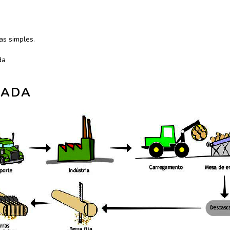
as simples.
da
RADA