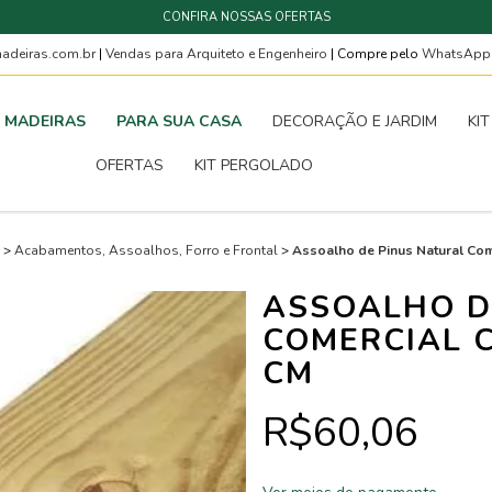
CONFIRA NOSSAS OFERTAS
deiras.com.br
|
Vendas para Arquiteto e Engenheiro
| Compre pelo
WhatsAp
MADEIRAS
PARA SUA CASA
DECORAÇÃO E JARDIM
KI
OFERTAS
KIT PERGOLADO
>
Acabamentos, Assoalhos, Forro e Frontal
>
Assoalho de Pinus Natural Com
ASSOALHO D
COMERCIAL C
CM
R$60,06