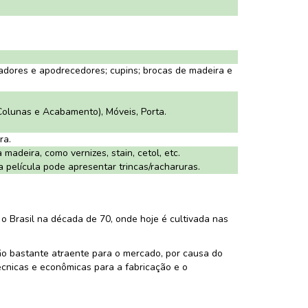
adores e apodrecedores; cupins; brocas de madeira e
Colunas e Acabamento), Móveis, Porta.
ra.
adeira, como vernizes, stain, cetol, etc.
 película pode apresentar trincas/racharuras.
o Brasil na década de 70, onde hoje é cultivada nas
ão bastante atraente para o mercado, por causa do
écnicas e econômicas para a fabricação e o