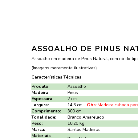
ASSOALHO DE PINUS NAT
Assoalho em madeira de Pinus Natural, com nó do tipo E
(Imagens meramente ilustrativas)
Características Técnicas
Produto:
Assoalho
Madeira:
Pinus
Espessura:
2 cm
Largura:
14,5 cm -
Obs:
Madeira cubada par
Comprimento:
300 cm
Tonalidade:
Branco Amarelado
Peso:
10,20 Kg
Marca:
Santos Madeiras
Materiais