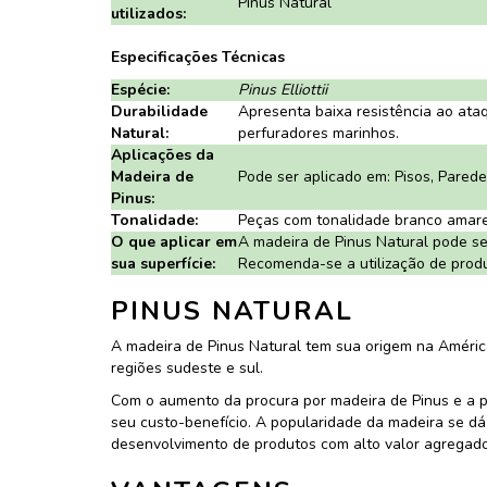
Pinus Natural
utilizados:
Especificações Técnicas
Espécie:
Pinus Elliottii
Durabilidade
Apresenta baixa resistência ao ata
Natural:
perfuradores marinhos.
Aplicações da
Madeira de
Pode ser aplicado em: Pisos, Pared
Pinus:
Tonalidade:
Peças com tonalidade branco amarel
O que aplicar em
A madeira de Pinus Natural pode ser
sua superfície:
Recomenda-se a utilização de produt
PINUS NATURAL
A madeira de Pinus Natural tem sua origem na América
regiões sudeste e sul.
Com o aumento da procura por madeira de Pinus e a p
seu custo-benefício. A popularidade da madeira se dá
desenvolvimento de produtos com alto valor agregado