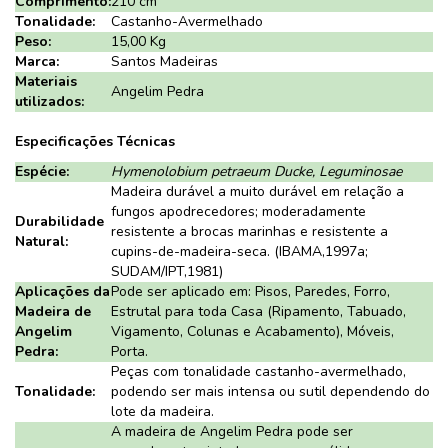
Comprimento:
210 cm
Tonalidade:
Castanho-Avermelhado
Peso:
15,00 Kg
Marca:
Santos Madeiras
Materiais
Angelim Pedra
utilizados:
Especificações Técnicas
Espécie:
Hymenolobium petraeum Ducke, Leguminosae
Madeira durável a muito durável em relação a
fungos apodrecedores; moderadamente
Durabilidade
resistente a brocas marinhas e resistente a
Natural:
cupins-de-madeira-seca. (IBAMA,1997a;
SUDAM/IPT,1981)
Aplicações da
Pode ser aplicado em: Pisos, Paredes, Forro,
Madeira de
Estrutal para toda Casa (Ripamento, Tabuado,
Angelim
Vigamento, Colunas e Acabamento), Móveis,
Pedra:
Porta.
Peças com tonalidade castanho-avermelhado,
Tonalidade:
podendo ser mais intensa ou sutil dependendo do
lote da madeira.
A madeira de Angelim Pedra pode ser