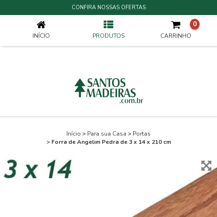
FORRA DE ANGELIM PEDRA DE 3 X 14 X 210 CM
CONFIRA NOSSAS OFERTAS
0
INÍCIO
PRODUTOS
CARRINHO
Início
>
Para sua Casa
>
Portas
>
Forra de Angelim Pedra de 3 x 14 x 210 cm