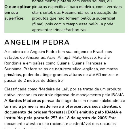
normalmente pintada com cores sólidas, ou
O que aplicar
pinturas especificas para madeira, como vernizes,
em sua
stain, cetol, etc. Recomenda-se a utilização de
superfície:
produtos que não formem película superficial
(filme), pois com o tempo essa película pode
apresentar trincas/racharuras.
ANGELIM PEDRA
A madeira de Angelim Pedra tem sua origem no Brasil, nos
estados do Amazonas, Acre, Amapá, Mato Grosso, Pará e
Rondônia e em países como Guiana, Guiana Francesa e
Suriname. Prefere solos de natureza sílico-argilosa, em matas
primárias, podendo atingir grandes alturas de até 60 metros e
passar de 2 metros de diâmetro!
Classificada como "Madeira de Lei", por se tratar de um produto
nativo, recebe um controle rigoroso de manejamento pelo IBAMA.
A Santos Madeiras
pensando e agindo com responsabilidade,
se
tornou a primeira madeireira a oferecer, aos seus clientes, o
documento de origem florestal (DOF) emitido pelo IBAMA e
instituído pela portaria 253 de 18 de agosto de 2006.
Este
documento atesta o uso racional e sustentável dos recursos