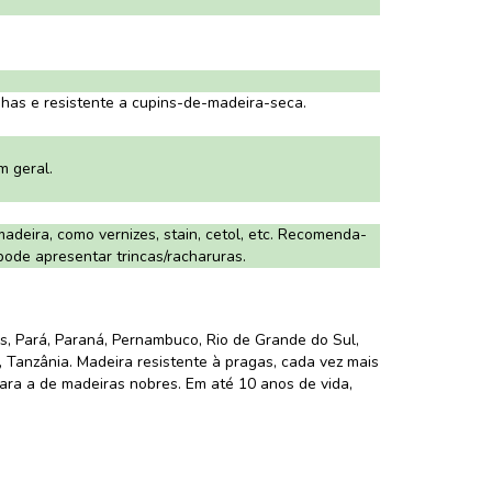
as e resistente a cupins-de-madeira-seca.
m geral.
adeira, como vernizes, stain, cetol, etc. Recomenda-
 pode apresentar trincas/racharuras.
s, Pará, Paraná, Pernambuco, Rio de Grande do Sul,
, Tanzânia. Madeira resistente à pragas, cada vez mais
mpara a de madeiras nobres. Em até 10 anos de vida,