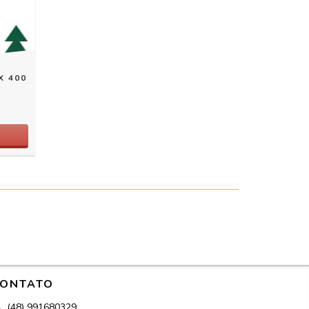
X 400
ONTATO
(48) 991680329