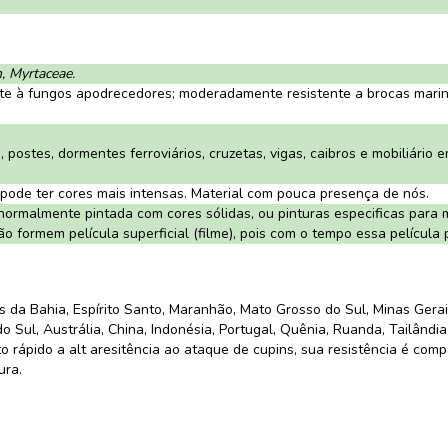
, Myrtaceae.
e à fungos apodrecedores; moderadamente resistente a brocas marinh
postes, dormentes ferroviários, cruzetas, vigas, caibros e mobiliário e
ode ter cores mais intensas. Material com pouca presença de nós.
normalmente pintada com cores sólidas, ou pinturas especificas para m
ão formem película superficial (filme), pois com o tempo essa película
s da Bahia, Espírito Santo, Maranhão, Mato Grosso do Sul, Minas Gerai
 Sul, Austrália, China, Indonésia, Portugal, Quênia, Ruanda, Tailândia
nto rápido a alt aresitência ao ataque de cupins, sua resistência é co
ura.