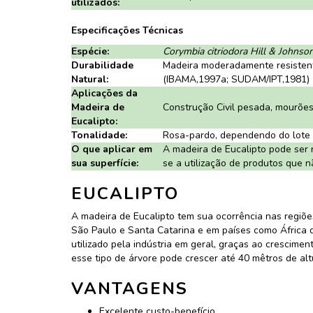
utilizados:
Especificações Técnicas
Espécie:
Corymbia citriodora Hill & Johnson
Durabilidade
Madeira moderadamente resistent
Natural:
(IBAMA,1997a; SUDAM/IPT,1981)
Aplicações da
Madeira de
Construção Civil pesada, mourões, 
Eucalipto:
Tonalidade:
Rosa-pardo, dependendo do lote p
O que aplicar em
A madeira de Eucalipto pode ser 
sua superfície:
se a utilização de produtos que n
EUCALIPTO
A madeira de Eucalipto tem sua ocorrência nas regiõe
São Paulo e Santa Catarina e em países como África do
utilizado pela indústria em geral, graças ao crescime
esse tipo de árvore pode crescer até 40 mêtros de alt
VANTAGENS
Excelente custo-benefício