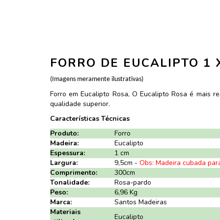
FORRO DE EUCALIPTO 1 X
(Imagens meramente ilustrativas)
Forro em Eucalipto Rosa, O Eucalipto Rosa é mais r
qualidade superior.
Características Técnicas
Produto:
Forro
Madeira:
Eucalipto
Espessura:
1 cm
Largura:
9,5cm -
Obs: Madeira cubada par
Comprimento:
300cm
Tonalidade:
Rosa-pardo
Peso:
6,96 Kg
Marca:
Santos Madeiras
Materiais
Eucalipto