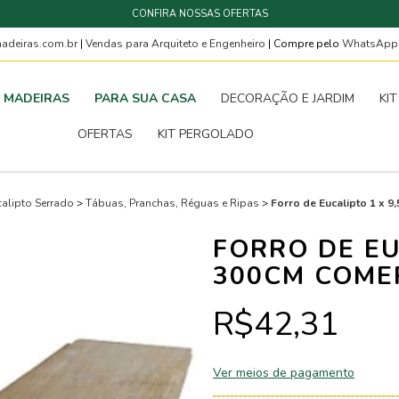
CONFIRA NOSSAS OFERTAS
deiras.com.br
|
Vendas para Arquiteto e Engenheiro
| Compre pelo
WhatsAp
MADEIRAS
PARA SUA CASA
DECORAÇÃO E JARDIM
KI
OFERTAS
KIT PERGOLADO
alipto Serrado
>
Tábuas, Pranchas, Réguas e Ripas
>
Forro de Eucalipto 1 x 
FORRO DE EU
300CM COME
R$42,31
Ver meios de pagamento