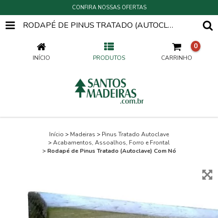
CONFIRA NOSSAS OFERTAS
RODAPÉ DE PINUS TRATADO (AUTOCLAVE) COM NÓ
0
INÍCIO
PRODUTOS
CARRINHO
Início
>
Madeiras
>
Pinus Tratado Autoclave
>
Acabamentos, Assoalhos, Forro e Frontal
>
Rodapé de Pinus Tratado (Autoclave) Com Nó