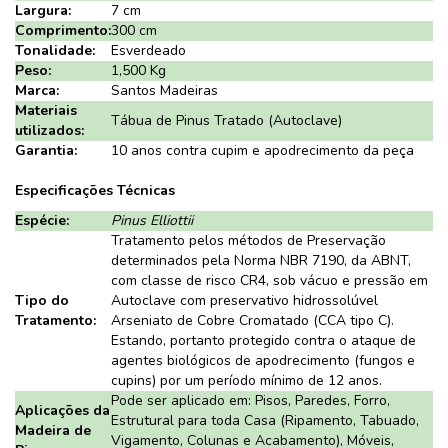
Largura:
7 cm
Comprimento:
300 cm
Tonalidade:
Esverdeado
Peso:
1,500 Kg
Marca:
Santos Madeiras
Materiais
Tábua de Pinus Tratado (Autoclave)
utilizados:
Garantia:
10 anos contra cupim e apodrecimento da peça
Especificações Técnicas
Espécie:
Pinus Elliottii
Tratamento pelos métodos de Preservação
determinados pela Norma NBR 7190, da ABNT,
com classe de risco CR4, sob vácuo e pressão em
Tipo do
Autoclave com preservativo hidrossolúvel
Tratamento:
Arseniato de Cobre Cromatado (CCA tipo C).
Estando, portanto protegido contra o ataque de
agentes biológicos de apodrecimento (fungos e
cupins) por um período mínimo de 12 anos.
Pode ser aplicado em: Pisos, Paredes, Forro,
Aplicações da
Estrutural para toda Casa (Ripamento, Tabuado,
Madeira de
Vigamento, Colunas e Acabamento), Móveis,