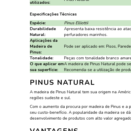
utilizados:
Especificações Técnicas
Espécie:
Pinus Elliottii
Durabilidade
Apresenta baixa resistência ao ata
Natural:
perfuradores marinhos.
Aplicações da
Madeira de
Pode ser aplicado em: Pisos, Pared
Pinus:
Tonalidade:
Peças com tonalidade branco amarel
O que aplicar em
A madeira de Pinus Natural pode ser
sua superfície:
Recomenda-se a utilização de produt
PINUS NATURAL
A madeira de Pinus Natural tem sua origem na América
regiões sudeste e sul.
Com o aumento da procura por madeira de Pinus e a p
seu custo-benefício. A popularidade da madeira se dá
desenvolvimento de produtos com alto valor agregado
VANTAGENS