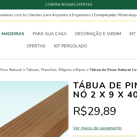
CONFIRA NOSSAS OFERTAS
deiras.com.br
|
Vendas para Arquiteto e Engenheiro
| Compre pelo
WhatsAp
MADEIRAS
PARA SUA CASA
DECORAÇÃO E JARDIM
KIT
OFERTAS
KIT PERGOLADO
Pinus Natural
>
Tábuas, Pranchas, Réguas e Ripas
>
Tábua de Pinus Natural Co
TÁBUA DE P
NÓ 2 X 9 X 4
R$29,89
Ver meios de pagamento