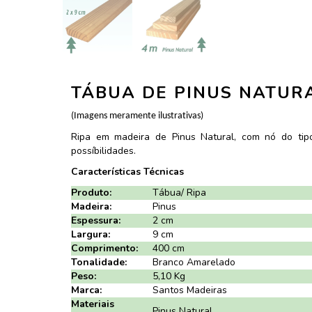
TÁBUA DE PINUS NATURA
(Imagens meramente ilustrativas)
Ripa em madeira de Pinus Natural, com nó do tipo E
possíbilidades.
Características Técnicas
Produto:
Tábua/ Ripa
Madeira:
Pinus
Espessura:
2 cm
Largura:
9 cm
Comprimento:
400 cm
Tonalidade:
Branco Amarelado
Peso:
5,10 Kg
Marca:
Santos Madeiras
Materiais
Pinus Natural