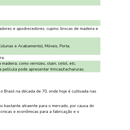
adores e apodrecedores; cupins; brocas de madeira e
Colunas e Acabamento), Móveis, Porta.
ra.
adeira, como vernizes, stain, cetol, etc.
 película pode apresentar trincas/racharuras.
o Brasil na década de 70, onde hoje é cultivada nas
ão bastante atraente para o mercado, por causa do
écnicas e econômicas para a fabricação e o