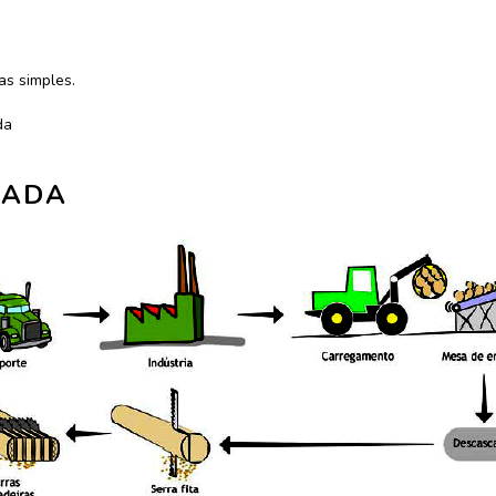
as simples.
da
RADA