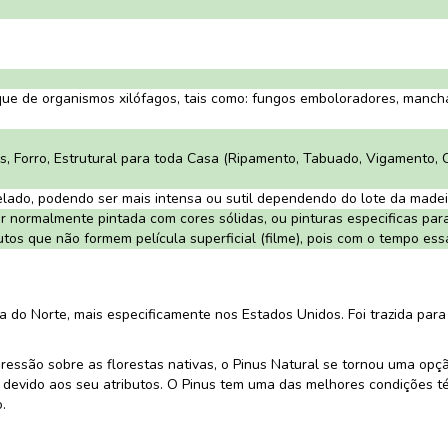
que de organismos xilófagos, tais como: fungos emboloradores, manch
es, Forro, Estrutural para toda Casa (Ripamento, Tabuado, Vigamento, 
ado, podendo ser mais intensa ou sutil dependendo do lote da madei
 normalmente pintada com cores sólidas, ou pinturas especificas para m
os que não formem película superficial (filme), pois com o tempo essa
 do Norte, mais especificamente nos Estados Unidos. Foi trazida para 
ressão sobre as florestas nativas, o Pinus Natural se tornou uma opç
 devido aos seu atributos. O Pinus tem uma das melhores condições t
.