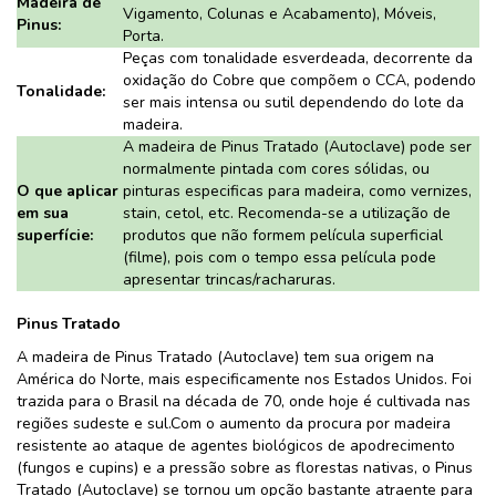
Madeira de
Vigamento, Colunas e Acabamento), Móveis,
Pinus:
Porta.
Peças com tonalidade esverdeada, decorrente da
oxidação do Cobre que compõem o CCA, podendo
Tonalidade:
ser mais intensa ou sutil dependendo do lote da
madeira.
A madeira de Pinus Tratado (Autoclave) pode ser
normalmente pintada com cores sólidas, ou
O que aplicar
pinturas especificas para madeira, como vernizes,
em sua
stain, cetol, etc. Recomenda-se a utilização de
superfície:
produtos que não formem película superficial
(filme), pois com o tempo essa película pode
apresentar trincas/racharuras.
Pinus Tratado
A madeira de Pinus Tratado (Autoclave) tem sua origem na
América do Norte, mais especificamente nos Estados Unidos. Foi
trazida para o Brasil na década de 70, onde hoje é cultivada nas
regiões sudeste e sul.Com o aumento da procura por madeira
resistente ao ataque de agentes biológicos de apodrecimento
(fungos e cupins) e a pressão sobre as florestas nativas, o Pinus
Tratado (Autoclave) se tornou um opção bastante atraente para