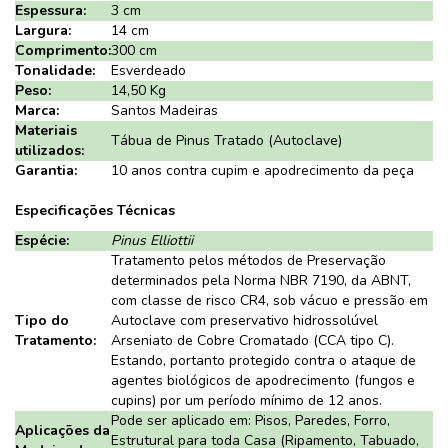
Espessura:
3 cm
Largura:
14 cm
Comprimento:
300 cm
Tonalidade:
Esverdeado
Peso:
14,50 Kg
Marca:
Santos Madeiras
Materiais
Tábua de Pinus Tratado (Autoclave)
utilizados:
Garantia:
10 anos contra cupim e apodrecimento da peça
Especificações Técnicas
Espécie:
Pinus Elliottii
Tratamento pelos métodos de Preservação
determinados pela Norma NBR 7190, da ABNT,
com classe de risco CR4, sob vácuo e pressão em
Tipo do
Autoclave com preservativo hidrossolúvel
Tratamento:
Arseniato de Cobre Cromatado (CCA tipo C).
Estando, portanto protegido contra o ataque de
agentes biológicos de apodrecimento (fungos e
cupins) por um período mínimo de 12 anos.
Pode ser aplicado em: Pisos, Paredes, Forro,
Aplicações da
Estrutural para toda Casa (Ripamento, Tabuado,