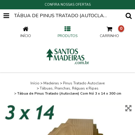
CONFIRA NOSSAS OFERTAS
TÁBUA DE PINUS TRATADO (AUTOCLAVE) COM NÓ 3 X 14 X 300 CM
0
INÍCIO
PRODUTOS
CARRINHO
Início
>
Madeiras
>
Pinus Tratado Autoclave
>
Tábuas, Pranchas, Réguas e Ripas
>
Tábua de Pinus Tratado (Autoclave) Com Nó 3 x 14 x 300 cm