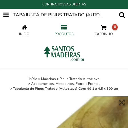
CONFIRA NOSSAS OFERTAS
TAPAJUNTA DE PINUS TRATADO (AUTOCLAVE) COM NÓ 1 X 4,5 X 300 CM
0
INÍCIO
PRODUTOS
CARRINHO
Início
>
Madeiras
>
Pinus Tratado Autoclave
>
Acabamentos, Assoalhos, Forro e Frontal
>
Tapajunta de Pinus Tratado (Autoclave) Com Nó 1 x 4,5 x 300 cm