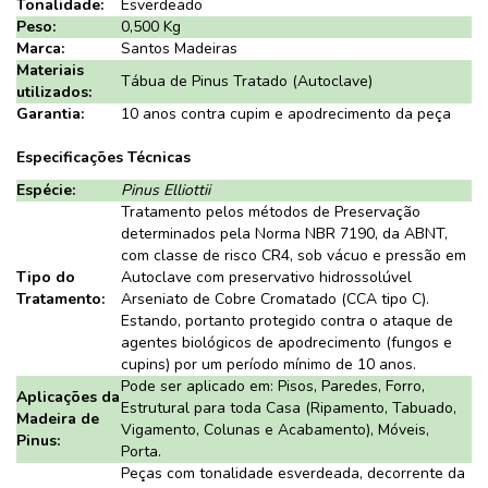
Tonalidade:
Esverdeado
Peso:
0,500 Kg
Marca:
Santos Madeiras
Materiais
Tábua de Pinus Tratado (Autoclave)
utilizados:
Garantia:
10 anos contra cupim e apodrecimento da peça
Especificações Técnicas
Espécie:
Pinus Elliottii
Tratamento pelos métodos de Preservação
determinados pela Norma NBR 7190, da ABNT,
com classe de risco CR4, sob vácuo e pressão em
Tipo do
Autoclave com preservativo hidrossolúvel
Tratamento:
Arseniato de Cobre Cromatado (CCA tipo C).
Estando, portanto protegido contra o ataque de
agentes biológicos de apodrecimento (fungos e
cupins) por um período mínimo de 10 anos.
Pode ser aplicado em: Pisos, Paredes, Forro,
Aplicações da
Estrutural para toda Casa (Ripamento, Tabuado,
Madeira de
Vigamento, Colunas e Acabamento), Móveis,
Pinus:
Porta.
Peças com tonalidade esverdeada, decorrente da