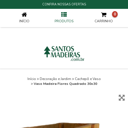
VASO MADEIRA FLORES QUADRADO 30X30
CONFIRA NOSSAS OFERTAS
0
INÍCIO
PRODUTOS
CARRINHO
Início
>
Decoração e Jardim
>
Cachepô e Vaso
>
Vaso Madeira Flores Quadrado 30x30