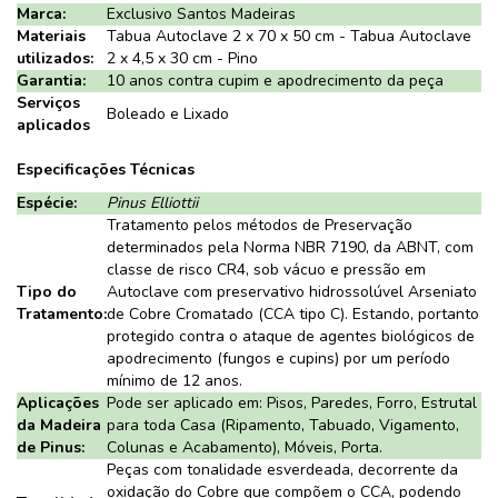
Marca:
Exclusivo Santos Madeiras
Materiais
Tabua Autoclave 2 x 70 x 50 cm - Tabua Autoclave
utilizados:
2 x 4,5 x 30 cm - Pino
Garantia:
10 anos contra cupim e apodrecimento da peça
Serviços
Boleado e Lixado
aplicados
Especificações Técnicas
Espécie:
Pinus Elliottii
Tratamento pelos métodos de Preservação
determinados pela Norma NBR 7190, da ABNT, com
classe de risco CR4, sob vácuo e pressão em
Tipo do
Autoclave com preservativo hidrossolúvel Arseniato
Tratamento:
de Cobre Cromatado (CCA tipo C). Estando, portanto
protegido contra o ataque de agentes biológicos de
apodrecimento (fungos e cupins) por um período
mínimo de 12 anos.
Aplicações
Pode ser aplicado em: Pisos, Paredes, Forro, Estrutal
da Madeira
para toda Casa (Ripamento, Tabuado, Vigamento,
de Pinus:
Colunas e Acabamento), Móveis, Porta.
Peças com tonalidade esverdeada, decorrente da
oxidação do Cobre que compõem o CCA, podendo