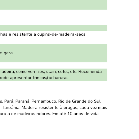
as e resistente a cupins-de-madeira-seca.
m geral.
adeira, como vernizes, stain, cetol, etc. Recomenda-
 pode apresentar trincas/racharuras.
s, Pará, Paraná, Pernambuco, Rio de Grande do Sul,
, Tanzânia. Madeira resistente à pragas, cada vez mais
mpara a de madeiras nobres. Em até 10 anos de vida,