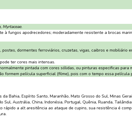
, Myrtaceae.
e à fungos apodrecedores; moderadamente resistente a brocas marinh
postes, dormentes ferroviários, cruzetas, vigas, caibros e mobiliário e
ode ter cores mais intensas.
normalmente pintada com cores sólidas, ou pinturas especificas para m
ão formem película superficial (filme), pois com o tempo essa película
s da Bahia, Espírito Santo, Maranhão, Mato Grosso do Sul, Minas Gerai
 Sul, Austrália, China, Indonésia, Portugal, Quênia, Ruanda, Tailândia
nto rápido a alt aresitência ao ataque de cupins, sua resistência é co
ura.