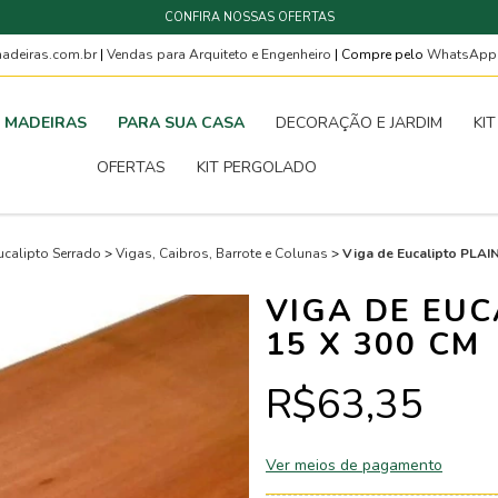
CONFIRA NOSSAS OFERTAS
deiras.com.br
|
Vendas para Arquiteto e Engenheiro
| Compre pelo
WhatsAp
MADEIRAS
PARA SUA CASA
DECORAÇÃO E JARDIM
KI
OFERTAS
KIT PERGOLADO
ucalipto Serrado
>
Vigas, Caibros, Barrote e Colunas
>
Viga de Eucalipto PLAI
VIGA DE EUC
15 X 300 CM
R$63,35
Ver meios de pagamento