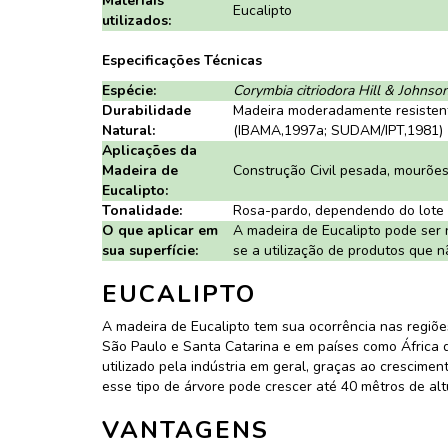
Materiais
Eucalipto
utilizados:
Especificações Técnicas
Espécie:
Corymbia citriodora Hill & Johnson
Durabilidade
Madeira moderadamente resistent
Natural:
(IBAMA,1997a; SUDAM/IPT,1981)
Aplicações da
Madeira de
Construção Civil pesada, mourões, 
Eucalipto:
Tonalidade:
Rosa-pardo, dependendo do lote p
O que aplicar em
A madeira de Eucalipto pode ser 
sua superfície:
se a utilização de produtos que n
EUCALIPTO
A madeira de Eucalipto tem sua ocorrência nas regiõe
São Paulo e Santa Catarina e em países como África do
utilizado pela indústria em geral, graças ao crescime
esse tipo de árvore pode crescer até 40 mêtros de alt
VANTAGENS