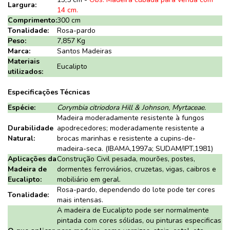
Largura:
14 cm.
Comprimento:
300 cm
Tonalidade:
Rosa-pardo
Peso:
7,857 Kg
Marca:
Santos Madeiras
Materiais
Eucalipto
utilizados:
Especificações Técnicas
Espécie:
Corymbia citriodora Hill & Johnson, Myrtaceae.
Madeira moderadamente resistente à fungos
Durabilidade
apodrecedores; moderadamente resistente a
Natural:
brocas marinhas e resistente a cupins-de-
madeira-seca. (IBAMA,1997a; SUDAM/IPT,1981)
Aplicações da
Construção Civil pesada, mourões, postes,
Madeira de
dormentes ferroviários, cruzetas, vigas, caibros e
Eucalipto:
mobiliário em geral.
Rosa-pardo, dependendo do lote pode ter cores
Tonalidade:
mais intensas.
A madeira de Eucalipto pode ser normalmente
pintada com cores sólidas, ou pinturas especificas