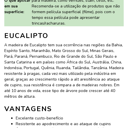
O que aplicar
para madeira, como vernizes, stain, cetol, etc.
em sua
Recomenda-se a utilização de produtos que não
superfície:
formem película superficial (filme), pois com o
tempo essa película pode apresentar
trincas/racharuras.
EUCALIPTO
A madeira de Eucalipto tem sua ocorrência nas regiões da Bahia,
Espírito Santo, Maranhão, Mato Grosso do Sul, Minas Gerais,
Pará, Paraná, Pernambuco, Rio de Grande do Sul, São Paulo e
Santa Catarina e em países como África do Sul, Austrália, China,
Indonésia, Portugal, Quênia, Ruanda, Tailândia, Tanzânia. Madeira
resistente à pragas, cada vez mais utilizado pela indústria em
geral, graças ao crescimento rápido a alt aresitência ao ataque
de cupins, sua resistência é compara a de madeiras nobres. Em
até 10 anos de vida, esse tipo de árvore pode crescer até 40
mêtros de altura.
VANTAGENS
Excelente custo-benefício
Resistente ao apodrecimento e ao ataque de cupins