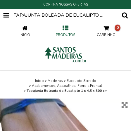
CONFIRA NOSSAS OFERTAS
TAPAJUNTA BOLEADA DE EUCALIPTO 1 X 4,5 X 300 CM
0
INÍCIO
PRODUTOS
CARRINHO
Início
>
Madeiras
>
Eucalipto Serrado
>
Acabamentos, Assoalhos, Forro e Frontal
>
Tapajunta Boleada de Eucalipto 1 x 4,5 x 300 cm