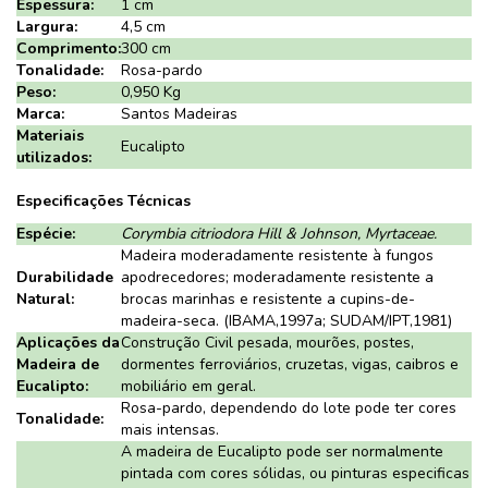
Espessura:
1 cm
Largura:
4,5 cm
Comprimento:
300 cm
Tonalidade:
Rosa-pardo
Peso:
0,950 Kg
Marca:
Santos Madeiras
Materiais
Eucalipto
utilizados:
Especificações Técnicas
Espécie:
Corymbia citriodora Hill & Johnson, Myrtaceae.
Madeira moderadamente resistente à fungos
Durabilidade
apodrecedores; moderadamente resistente a
Natural:
brocas marinhas e resistente a cupins-de-
madeira-seca. (IBAMA,1997a; SUDAM/IPT,1981)
Aplicações da
Construção Civil pesada, mourões, postes,
Madeira de
dormentes ferroviários, cruzetas, vigas, caibros e
Eucalipto:
mobiliário em geral.
Rosa-pardo, dependendo do lote pode ter cores
Tonalidade:
mais intensas.
A madeira de Eucalipto pode ser normalmente
pintada com cores sólidas, ou pinturas especificas